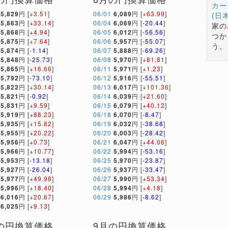
カー
5,829
円 [
+3.51
]
06/01
6,089
円 [
+63.99
]
(日
5,863
円 [
+33.14
]
06/04
6,069
円 [
-20.44
]
家の
5,868
円 [
+4.94
]
06/05
6,012
円 [
-56.56
]
つか
5,875
円 [
+7.64
]
06/06
5,957
円 [
-55.07
]
う。
5,874
円 [
-1.14
]
06/07
5,888
円 [
-69.26
]
5,848
円 [
-25.73
]
06/08
5,970
円 [
+81.81
]
5,865
円 [
+16.66
]
06/11
5,971
円 [
+1.23
]
5,792
円 [
-73.10
]
06/12
5,916
円 [
-55.51
]
5,822
円 [
+30.14
]
06/13
6,017
円 [
+101.36
]
5,821
円 [
-0.92
]
06/14
6,039
円 [
+21.60
]
5,831
円 [
+9.59
]
06/15
6,079
円 [
+40.12
]
5,919
円 [
+88.23
]
06/18
6,070
円 [
-8.47
]
5,935
円 [
+15.82
]
06/19
6,032
円 [
-38.68
]
5,955
円 [
+20.22
]
06/20
6,003
円 [
-28.42
]
5,956
円 [
+0.73
]
06/21
6,047
円 [
+44.06
]
5,966
円 [
+10.77
]
06/22
5,994
円 [
-53.16
]
5,953
円 [
-13.18
]
06/25
5,970
円 [
-23.87
]
5,927
円 [
-26.04
]
06/26
5,937
円 [
-33.47
]
5,977
円 [
+49.98
]
06/27
5,990
円 [
+53.34
]
5,996
円 [
+18.40
]
06/28
5,994
円 [
+4.18
]
6,016
円 [
+20.67
]
06/29
5,986
円 [
-8.62
]
6,025
円 [
+9.13
]
の円換算価格
9月の円換算価格