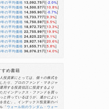
16年の平均価格
13,092.75
円[
-2.0%
]
17年の平均価格
14,500.57
円[
10.8%
]
18年の平均価格
14,395.90
円[
-0.7%
]
19年の平均価格
15,733.77
円[
9.3%
]
20年の平均価格
16,750.59
円[
6.5%
]
21年の平均価格
18,972.72
円[
13.3%
]
22年の平均価格
22,755.99
円[
19.9%
]
23年の平均価格
24,825.22
円[
9.1%
]
24年の平均価格
29,927.16
円[
20.6%
]
25年の平均価格
31,655.71
円[
5.8%
]
26年の平均価格
36,076.21
円[
14.0%
]
すすめ書籍
人投資家にとっては、個々の株式を
したり、プロのファンド・マネジャ
運用する投資信託に投資するより
ただインデックス・ファンドを買っ
っと持っているほうが、遙かによい
を生む
」。インデックス投資家のバ
ル「
ウォール街のランダム・ウォー