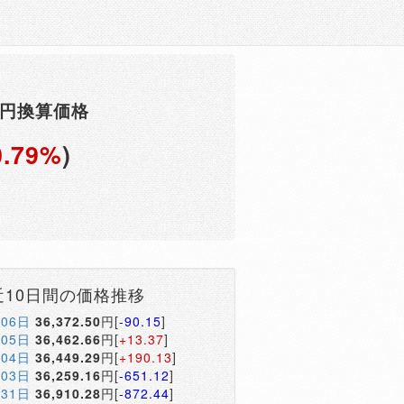
F円換算価格
0.79%
)
近10日間の価格推移
月06日
36,372.50
円[
-90.15
]
月05日
36,462.66
円[
+13.37
]
月04日
36,449.29
円[
+190.13
]
月03日
36,259.16
円[
-651.12
]
月31日
36,910.28
円[
-872.44
]