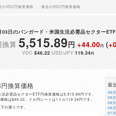
日のVDC円換算価格
過去のVDC円換算価格
01月03日のバンガード・米国生活必需品セクターET
5,515.89
円換算
円
+44.00
(
+
円
VDC
$46.22
USD/JPY
119.34
円
DC円換算価格
最
08
生活必需品セクターETF円換算価格は5,515.89円です。
08
価格は$46.22。ドル円レートは1ドル119.34円です。
08
以下の通りです。
08
07