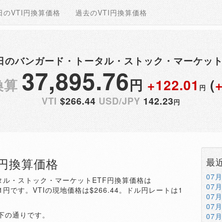
日のVTI円換算価格
過去のVTI円換算価格
月11日のバンガード・トータル・ストック・マーケット
37,895.76
換算
円
+122.01
(
円
VTI
$266.44
USD/JPY
142.23
円
TI円換算価格
最
07
ータル・ストック・マーケットETF円換算価格は
07
.01円です。VTIの現地価格は$266.44。ドル円レートは1
07
07
以下の通りです。
07