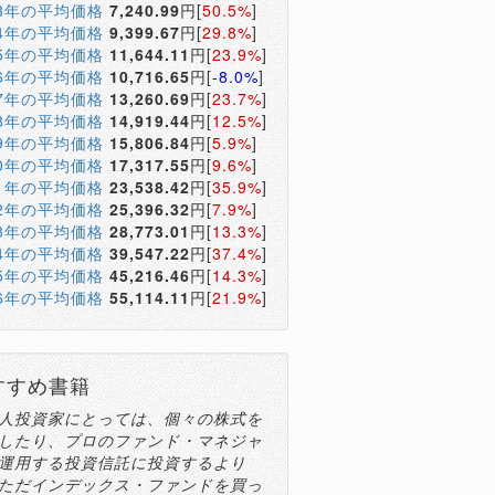
13年の平均価格
7,240.99
円[
50.5%
]
14年の平均価格
9,399.67
円[
29.8%
]
15年の平均価格
11,644.11
円[
23.9%
]
16年の平均価格
10,716.65
円[
-8.0%
]
17年の平均価格
13,260.69
円[
23.7%
]
18年の平均価格
14,919.44
円[
12.5%
]
19年の平均価格
15,806.84
円[
5.9%
]
20年の平均価格
17,317.55
円[
9.6%
]
21年の平均価格
23,538.42
円[
35.9%
]
22年の平均価格
25,396.32
円[
7.9%
]
23年の平均価格
28,773.01
円[
13.3%
]
24年の平均価格
39,547.22
円[
37.4%
]
25年の平均価格
45,216.46
円[
14.3%
]
26年の平均価格
55,114.11
円[
21.9%
]
すすめ書籍
人投資家にとっては、個々の株式を
したり、プロのファンド・マネジャ
運用する投資信託に投資するより
ただインデックス・ファンドを買っ