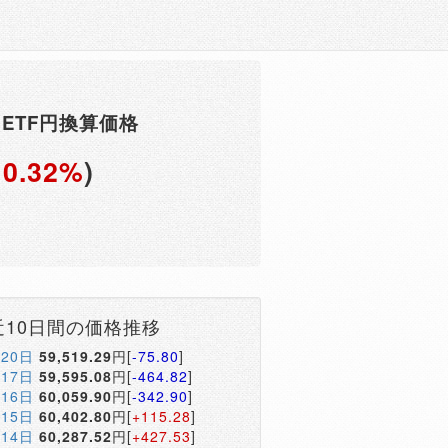
ETF円換算価格
+0.32%
)
近10日間の価格推移
月20日
59,519.29
円[
-75.80
]
月17日
59,595.08
円[
-464.82
]
月16日
60,059.90
円[
-342.90
]
月15日
60,402.80
円[
+115.28
]
月14日
60,287.52
円[
+427.53
]