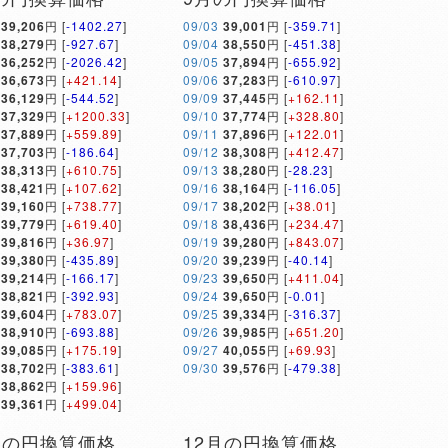
39,206
円 [
-1402.27
]
09/03
39,001
円 [
-359.71
]
38,279
円 [
-927.67
]
09/04
38,550
円 [
-451.38
]
36,252
円 [
-2026.42
]
09/05
37,894
円 [
-655.92
]
36,673
円 [
+421.14
]
09/06
37,283
円 [
-610.97
]
36,129
円 [
-544.52
]
09/09
37,445
円 [
+162.11
]
37,329
円 [
+1200.33
]
09/10
37,774
円 [
+328.80
]
37,889
円 [
+559.89
]
09/11
37,896
円 [
+122.01
]
37,703
円 [
-186.64
]
09/12
38,308
円 [
+412.47
]
38,313
円 [
+610.75
]
09/13
38,280
円 [
-28.23
]
38,421
円 [
+107.62
]
09/16
38,164
円 [
-116.05
]
39,160
円 [
+738.77
]
09/17
38,202
円 [
+38.01
]
39,779
円 [
+619.40
]
09/18
38,436
円 [
+234.47
]
39,816
円 [
+36.97
]
09/19
39,280
円 [
+843.07
]
39,380
円 [
-435.89
]
09/20
39,239
円 [
-40.14
]
39,214
円 [
-166.17
]
09/23
39,650
円 [
+411.04
]
38,821
円 [
-392.93
]
09/24
39,650
円 [
-0.01
]
39,604
円 [
+783.07
]
09/25
39,334
円 [
-316.37
]
38,910
円 [
-693.88
]
09/26
39,985
円 [
+651.20
]
39,085
円 [
+175.19
]
09/27
40,055
円 [
+69.93
]
38,702
円 [
-383.61
]
09/30
39,576
円 [
-479.38
]
38,862
円 [
+159.96
]
39,361
円 [
+499.04
]
月の円換算価格
12月の円換算価格