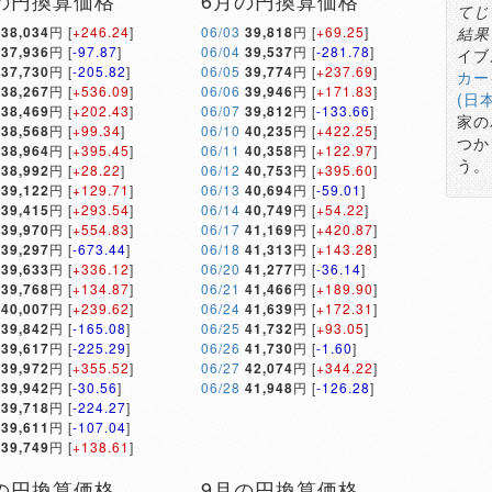
の円換算価格
6月の円換算価格
てじ
38,034
円 [
+246.24
]
06/03
39,818
円 [
+69.25
]
結果
37,936
円 [
-97.87
]
06/04
39,537
円 [
-281.78
]
イブ
37,730
円 [
-205.82
]
06/05
39,774
円 [
+237.69
]
カー
38,267
円 [
+536.09
]
06/06
39,946
円 [
+171.83
]
(日
38,469
円 [
+202.43
]
06/07
39,812
円 [
-133.66
]
家の
38,568
円 [
+99.34
]
06/10
40,235
円 [
+422.25
]
つか
38,964
円 [
+395.45
]
06/11
40,358
円 [
+122.97
]
う。
38,992
円 [
+28.22
]
06/12
40,753
円 [
+395.60
]
39,122
円 [
+129.71
]
06/13
40,694
円 [
-59.01
]
39,415
円 [
+293.54
]
06/14
40,749
円 [
+54.22
]
39,970
円 [
+554.83
]
06/17
41,169
円 [
+420.87
]
39,297
円 [
-673.44
]
06/18
41,313
円 [
+143.28
]
39,633
円 [
+336.12
]
06/20
41,277
円 [
-36.14
]
39,768
円 [
+134.87
]
06/21
41,466
円 [
+189.90
]
40,007
円 [
+239.62
]
06/24
41,639
円 [
+172.31
]
39,842
円 [
-165.08
]
06/25
41,732
円 [
+93.05
]
39,617
円 [
-225.29
]
06/26
41,730
円 [
-1.60
]
39,972
円 [
+355.52
]
06/27
42,074
円 [
+344.22
]
39,942
円 [
-30.56
]
06/28
41,948
円 [
-126.28
]
39,718
円 [
-224.27
]
39,611
円 [
-107.04
]
39,749
円 [
+138.61
]
の円換算価格
9月の円換算価格