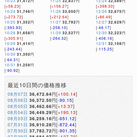
10/23
31,472
円
11/25
32,837
円
12/24
32,589
円
[
+58.23
]
[
+156.27
]
[
+398.30
]
10/24
31,746
円
11/26
33,050
円
12/26
32,675
円
[
+273.72
]
[
+212.64
]
[
+86.49
]
10/25
31,352
円
11/27
32,792
円
12/27
32,629
円
[
-393.93
]
[
-258.10
]
[
-46.17
]
10/28
31,658
円
11/29
32,527
円
12/30
32,223
円
[
+305.91
]
[
-264.32
]
[
-406.16
]
10/29
31,414
円
12/31
32,108
円
[
-243.44
]
[
-115.25
]
10/30
31,350
円
[
-64.31
]
10/31
31,259
円
[
-90.92
]
最近10日間の価格推移
08月07日
36,472.64
円[
+100.14
]
08月06日
36,372.50
円[
-90.15
]
08月05日
36,462.66
円[
+13.37
]
08月04日
36,449.29
円[
+190.13
]
08月03日
36,259.16
円[
-651.12
]
07月31日
36,910.28
円[
-872.44
]
07月30日
37,782.72
円[
-901.35
]
07月29日
38,684.07
円[
+127.70
]