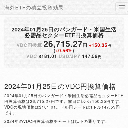
海外ETFの積立投資効果
Tog
nav
2024年01月25日のバンガード・米国生活
必需品セクターETF円換算価格
26,715.27
VDC円換算
円
+150.35
円
(
+0.56%
)
VDC
$181.01
USD/JPY
147.59
円
2024年01月25日のVDC円換算価格
2024年01月25日のバンガード・米国生活必需品セクターETF
円換算価格は26,715.27円です。前日に比べ+150.35円です。
VDCの現地価格は$181.01。ドル円レートは1ドル147.59円
です。
2024年のVDC円換算価格チャートは以下の通りです。