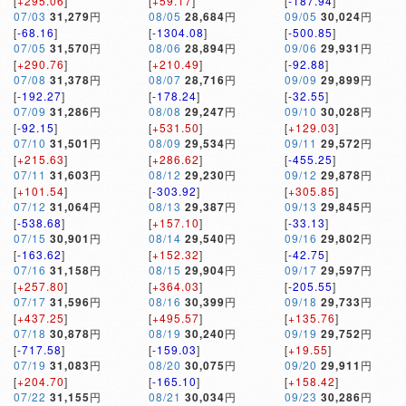
[
+295.06
]
[
+59.17
]
[
-187.94
]
07/03
31,279
円
08/05
28,684
円
09/05
30,024
円
[
-68.16
]
[
-1304.08
]
[
-500.85
]
07/05
31,570
円
08/06
28,894
円
09/06
29,931
円
[
+290.76
]
[
+210.49
]
[
-92.88
]
07/08
31,378
円
08/07
28,716
円
09/09
29,899
円
[
-192.27
]
[
-178.24
]
[
-32.55
]
07/09
31,286
円
08/08
29,247
円
09/10
30,028
円
[
-92.15
]
[
+531.50
]
[
+129.03
]
07/10
31,501
円
08/09
29,534
円
09/11
29,572
円
[
+215.63
]
[
+286.62
]
[
-455.25
]
07/11
31,603
円
08/12
29,230
円
09/12
29,878
円
[
+101.54
]
[
-303.92
]
[
+305.85
]
07/12
31,064
円
08/13
29,387
円
09/13
29,845
円
[
-538.68
]
[
+157.10
]
[
-33.13
]
07/15
30,901
円
08/14
29,540
円
09/16
29,802
円
[
-163.62
]
[
+152.32
]
[
-42.75
]
07/16
31,158
円
08/15
29,904
円
09/17
29,597
円
[
+257.80
]
[
+364.03
]
[
-205.55
]
07/17
31,596
円
08/16
30,399
円
09/18
29,733
円
[
+437.25
]
[
+495.57
]
[
+135.76
]
07/18
30,878
円
08/19
30,240
円
09/19
29,752
円
[
-717.58
]
[
-159.03
]
[
+19.55
]
07/19
31,083
円
08/20
30,075
円
09/20
29,911
円
[
+204.70
]
[
-165.10
]
[
+158.42
]
07/22
31,155
円
08/21
30,034
円
09/23
30,286
円