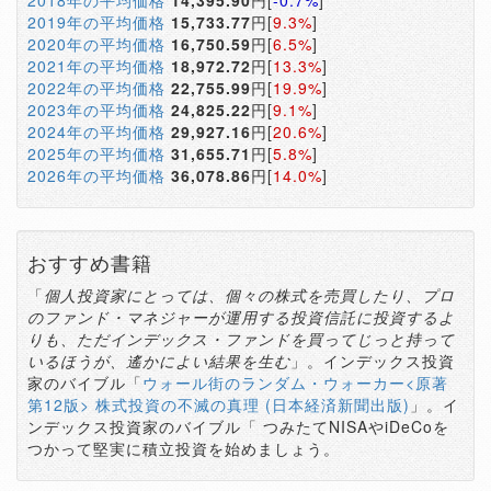
2018年の平均価格
14,395.90
円[
-0.7%
]
2019年の平均価格
15,733.77
円[
9.3%
]
2020年の平均価格
16,750.59
円[
6.5%
]
2021年の平均価格
18,972.72
円[
13.3%
]
2022年の平均価格
22,755.99
円[
19.9%
]
2023年の平均価格
24,825.22
円[
9.1%
]
2024年の平均価格
29,927.16
円[
20.6%
]
2025年の平均価格
31,655.71
円[
5.8%
]
2026年の平均価格
36,078.86
円[
14.0%
]
おすすめ書籍
「
個人投資家にとっては、個々の株式を売買したり、プロ
のファンド・マネジャーが運用する投資信託に投資するよ
りも、ただインデックス・ファンドを買ってじっと持って
いるほうが、遙かによい結果を生む
」。インデックス投資
家のバイブル「
ウォール街のランダム・ウォーカー<原著
第12版> 株式投資の不滅の真理 (日本経済新聞出版)
」。イ
ンデックス投資家のバイブル「 つみたてNISAやiDeCoを
つかって堅実に積立投資を始めましょう。