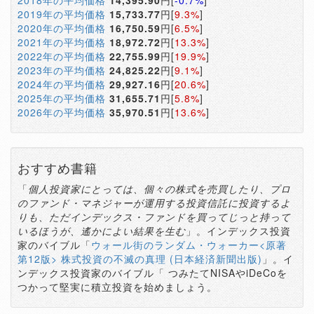
2018年の平均価格
14,395.90
円[
-0.7%
]
2019年の平均価格
15,733.77
円[
9.3%
]
2020年の平均価格
16,750.59
円[
6.5%
]
2021年の平均価格
18,972.72
円[
13.3%
]
2022年の平均価格
22,755.99
円[
19.9%
]
2023年の平均価格
24,825.22
円[
9.1%
]
2024年の平均価格
29,927.16
円[
20.6%
]
2025年の平均価格
31,655.71
円[
5.8%
]
2026年の平均価格
35,970.51
円[
13.6%
]
おすすめ書籍
「
個人投資家にとっては、個々の株式を売買したり、プロ
のファンド・マネジャーが運用する投資信託に投資するよ
りも、ただインデックス・ファンドを買ってじっと持って
いるほうが、遙かによい結果を生む
」。インデックス投資
家のバイブル「
ウォール街のランダム・ウォーカー<原著
第12版> 株式投資の不滅の真理 (日本経済新聞出版)
」。イ
ンデックス投資家のバイブル「 つみたてNISAやiDeCoを
つかって堅実に積立投資を始めましょう。