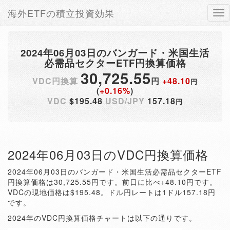
海外ETFの積立投資効果
Tog
nav
2024年06月03日のバンガード・米国生活
必需品セクターETF円換算価格
30,725.55
VDC円換算
円
+48.10
円
(
+0.16%
)
VDC
$195.48
USD/JPY
157.18
円
2024年06月03日のVDC円換算価格
2024年06月03日のバンガード・米国生活必需品セクターETF
円換算価格は30,725.55円です。前日に比べ+48.10円です。
VDCの現地価格は$195.48。ドル円レートは1ドル157.18円
です。
2024年のVDC円換算価格チャートは以下の通りです。