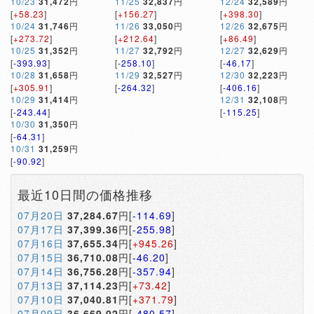
10/23
31,472
円
11/25
32,837
円
12/24
32,589
円
[
+58.23
]
[
+156.27
]
[
+398.30
]
10/24
31,746
円
11/26
33,050
円
12/26
32,675
円
[
+273.72
]
[
+212.64
]
[
+86.49
]
10/25
31,352
円
11/27
32,792
円
12/27
32,629
円
[
-393.93
]
[
-258.10
]
[
-46.17
]
10/28
31,658
円
11/29
32,527
円
12/30
32,223
円
[
+305.91
]
[
-264.32
]
[
-406.16
]
10/29
31,414
円
12/31
32,108
円
[
-243.44
]
[
-115.25
]
10/30
31,350
円
[
-64.31
]
10/31
31,259
円
[
-90.92
]
最近10日間の価格推移
07月20日
37,284.67
円[
-114.69
]
07月17日
37,399.36
円[
-255.98
]
07月16日
37,655.34
円[
+945.26
]
07月15日
36,710.08
円[
-46.20
]
07月14日
36,756.28
円[
-357.94
]
07月13日
37,114.23
円[
+73.42
]
07月10日
37,040.81
円[
+371.79
]
07月09日
36,669.02
円[
-480.57
]