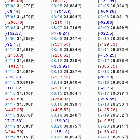
[
+295.06
]
[
+59.17
]
[
-187.94
]
07/03
31,279
円
08/05
28,684
円
09/05
30,024
円
[
-68.16
]
[
-1304.08
]
[
-500.85
]
07/05
31,570
円
08/06
28,894
円
09/06
29,931
円
[
+290.76
]
[
+210.49
]
[
-92.88
]
07/08
31,378
円
08/07
28,716
円
09/09
29,899
円
[
-192.27
]
[
-178.24
]
[
-32.55
]
07/09
31,286
円
08/08
29,247
円
09/10
30,028
円
[
-92.15
]
[
+531.50
]
[
+129.03
]
07/10
31,501
円
08/09
29,534
円
09/11
29,572
円
[
+215.63
]
[
+286.62
]
[
-455.25
]
07/11
31,603
円
08/12
29,230
円
09/12
29,878
円
[
+101.54
]
[
-303.92
]
[
+305.85
]
07/12
31,064
円
08/13
29,387
円
09/13
29,845
円
[
-538.68
]
[
+157.10
]
[
-33.13
]
07/15
30,901
円
08/14
29,540
円
09/16
29,802
円
[
-163.62
]
[
+152.32
]
[
-42.75
]
07/16
31,158
円
08/15
29,904
円
09/17
29,597
円
[
+257.80
]
[
+364.03
]
[
-205.55
]
07/17
31,596
円
08/16
30,399
円
09/18
29,733
円
[
+437.25
]
[
+495.57
]
[
+135.76
]
07/18
30,878
円
08/19
30,240
円
09/19
29,752
円
[
-717.58
]
[
-159.03
]
[
+19.55
]
07/19
31,083
円
08/20
30,075
円
09/20
29,911
円
[
+204.70
]
[
-165.10
]
[
+158.42
]
07/22
31,155
円
08/21
30,034
円
09/23
30,286
円