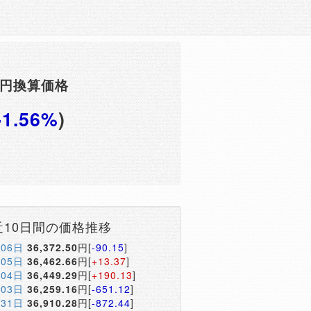
F円換算価格
-1.56%
)
近10日間の価格推移
月06日
36,372.50
円[
-90.15
]
月05日
36,462.66
円[
+13.37
]
月04日
36,449.29
円[
+190.13
]
月03日
36,259.16
円[
-651.12
]
月31日
36,910.28
円[
-872.44
]