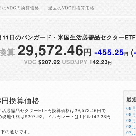
日のVDC円換算価格
過去のVDC円換算価格
09月11日のバンガード・米国生活必需品セクターET
29,572.46
円換算
円
-455.25
(
円
VDC
$207.92
USD/JPY
142.23
円
DC円換算価格
最
08
生活必需品セクターETF円換算価格は29,572.46円で
08
の現地価格は$207.92。ドル円レートは1ドル142.23円
08
08
以下の通りです。
07