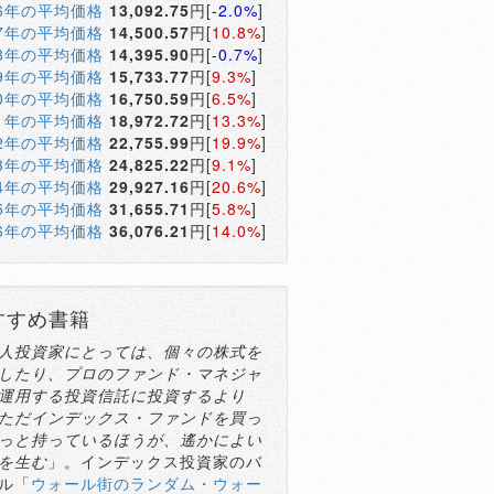
16年の平均価格
13,092.75
円[
-2.0%
]
17年の平均価格
14,500.57
円[
10.8%
]
18年の平均価格
14,395.90
円[
-0.7%
]
19年の平均価格
15,733.77
円[
9.3%
]
20年の平均価格
16,750.59
円[
6.5%
]
21年の平均価格
18,972.72
円[
13.3%
]
22年の平均価格
22,755.99
円[
19.9%
]
23年の平均価格
24,825.22
円[
9.1%
]
24年の平均価格
29,927.16
円[
20.6%
]
25年の平均価格
31,655.71
円[
5.8%
]
26年の平均価格
36,076.21
円[
14.0%
]
すすめ書籍
人投資家にとっては、個々の株式を
したり、プロのファンド・マネジャ
運用する投資信託に投資するより
ただインデックス・ファンドを買っ
っと持っているほうが、遙かによい
を生む
」。インデックス投資家のバ
ル「
ウォール街のランダム・ウォー