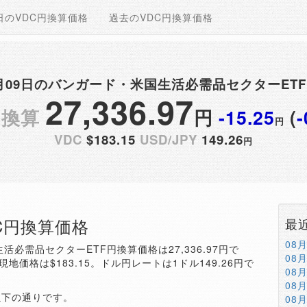
日のVDC円換算価格
過去のVDC円換算価格
02月09日のバンガード・米国生活必需品セクターET
27,336.97
円換算
円
-15.25
(
-
円
VDC
$183.15
USD/JPY
149.26
円
DC円換算価格
最
08
生活必需品セクターETF円換算価格は27,336.97円で
08
現地価格は$183.15。ドル円レートは1ドル149.26円で
08
08
以下の通りです。
08