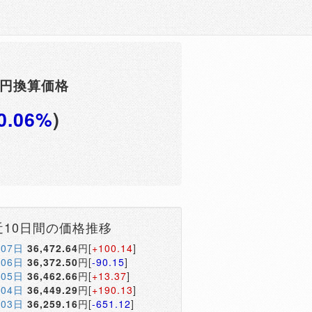
F円換算価格
0.06%
)
近10日間の価格推移
月07日
36,472.64
円[
+100.14
]
月06日
36,372.50
円[
-90.15
]
月05日
36,462.66
円[
+13.37
]
月04日
36,449.29
円[
+190.13
]
月03日
36,259.16
円[
-651.12
]