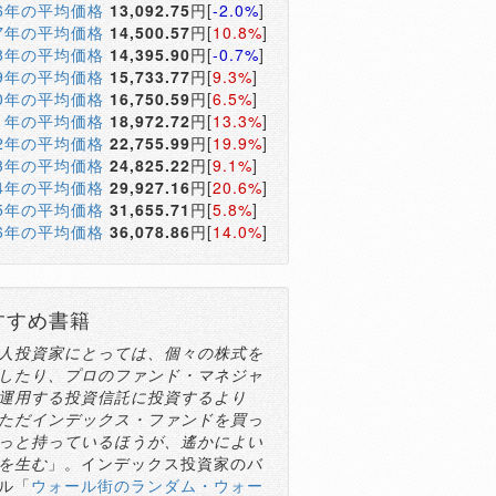
16年の平均価格
13,092.75
円[
-2.0%
]
17年の平均価格
14,500.57
円[
10.8%
]
18年の平均価格
14,395.90
円[
-0.7%
]
19年の平均価格
15,733.77
円[
9.3%
]
20年の平均価格
16,750.59
円[
6.5%
]
21年の平均価格
18,972.72
円[
13.3%
]
22年の平均価格
22,755.99
円[
19.9%
]
23年の平均価格
24,825.22
円[
9.1%
]
24年の平均価格
29,927.16
円[
20.6%
]
25年の平均価格
31,655.71
円[
5.8%
]
26年の平均価格
36,078.86
円[
14.0%
]
すすめ書籍
人投資家にとっては、個々の株式を
したり、プロのファンド・マネジャ
運用する投資信託に投資するより
ただインデックス・ファンドを買っ
っと持っているほうが、遙かによい
を生む
」。インデックス投資家のバ
ル「
ウォール街のランダム・ウォー