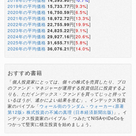
2018年の平均価格
14,395.90
円[
-0.7%
]
2019年の平均価格
15,733.77
円[
9.3%
]
2020年の平均価格
16,750.59
円[
6.5%
]
2021年の平均価格
18,972.72
円[
13.3%
]
2022年の平均価格
22,755.99
円[
19.9%
]
2023年の平均価格
24,825.22
円[
9.1%
]
2024年の平均価格
29,927.16
円[
20.6%
]
2025年の平均価格
31,655.71
円[
5.8%
]
2026年の平均価格
36,076.21
円[
14.0%
]
おすすめ書籍
「
個人投資家にとっては、個々の株式を売買したり、プロ
のファンド・マネジャーが運用する投資信託に投資するよ
りも、ただインデックス・ファンドを買ってじっと持って
いるほうが、遙かによい結果を生む
」。インデックス投資
家のバイブル「
ウォール街のランダム・ウォーカー<原著
第12版> 株式投資の不滅の真理 (日本経済新聞出版)
」。イ
ンデックス投資家のバイブル「 つみたてNISAやiDeCoを
つかって堅実に積立投資を始めましょう。