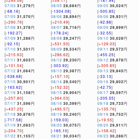
[
+295.06
]
[
+59.17
]
[
-187.94
]
07/03
31,279
円
08/05
28,684
円
09/05
30,024
円
[
-68.16
]
[
-1304.08
]
[
-500.85
]
07/05
31,570
円
08/06
28,894
円
09/06
29,931
円
[
+290.76
]
[
+210.49
]
[
-92.88
]
07/08
31,378
円
08/07
28,716
円
09/09
29,899
円
[
-192.27
]
[
-178.24
]
[
-32.55
]
07/09
31,286
円
08/08
29,247
円
09/10
30,028
円
[
-92.15
]
[
+531.50
]
[
+129.03
]
07/10
31,501
円
08/09
29,534
円
09/11
29,572
円
[
+215.63
]
[
+286.62
]
[
-455.25
]
07/11
31,603
円
08/12
29,230
円
09/12
29,878
円
[
+101.54
]
[
-303.92
]
[
+305.85
]
07/12
31,064
円
08/13
29,387
円
09/13
29,845
円
[
-538.68
]
[
+157.10
]
[
-33.13
]
07/15
30,901
円
08/14
29,540
円
09/16
29,802
円
[
-163.62
]
[
+152.32
]
[
-42.75
]
07/16
31,158
円
08/15
29,904
円
09/17
29,597
円
[
+257.80
]
[
+364.03
]
[
-205.55
]
07/17
31,596
円
08/16
30,399
円
09/18
29,733
円
[
+437.25
]
[
+495.57
]
[
+135.76
]
07/18
30,878
円
08/19
30,240
円
09/19
29,752
円
[
-717.58
]
[
-159.03
]
[
+19.55
]
07/19
31,083
円
08/20
30,075
円
09/20
29,911
円
[
+204.70
]
[
-165.10
]
[
+158.42
]
07/22
31,155
円
08/21
30,034
円
09/23
30,286
円