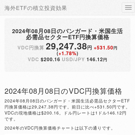
海外ETFの積立投資効果
Tog
nav
2024年08月08日のバンガード・米国生活
必需品セクターETF円換算価格
29,247.38
VDC円換算
円
+531.50
円
(
+1.78%
)
VDC
$200.16
USD/JPY
146.12
円
2024年08月08日のVDC円換算価格
2024年08月08日のバンガード・米国生活必需品セクターETF
円換算価格は29,247.38円です。前日に比べ+531.50円です。
VDCの現地価格は$200.16。ドル円レートは1ドル146.12円
です。
2024年のVDC円換算価格チャートは以下の通りです。