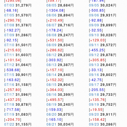
[
+295.06
]
[
+59.17
]
[
-187.94
]
07/03
31,279
円
08/05
28,684
円
09/05
30,024
円
[
-68.16
]
[
-1304.08
]
[
-500.85
]
07/05
31,570
円
08/06
28,894
円
09/06
29,931
円
[
+290.76
]
[
+210.49
]
[
-92.88
]
07/08
31,378
円
08/07
28,716
円
09/09
29,899
円
[
-192.27
]
[
-178.24
]
[
-32.55
]
07/09
31,286
円
08/08
29,247
円
09/10
30,028
円
[
-92.15
]
[
+531.50
]
[
+129.03
]
07/10
31,501
円
08/09
29,534
円
09/11
29,572
円
[
+215.63
]
[
+286.62
]
[
-455.25
]
07/11
31,603
円
08/12
29,230
円
09/12
29,878
円
[
+101.54
]
[
-303.92
]
[
+305.85
]
07/12
31,064
円
08/13
29,387
円
09/13
29,845
円
[
-538.68
]
[
+157.10
]
[
-33.13
]
07/15
30,901
円
08/14
29,540
円
09/16
29,802
円
[
-163.62
]
[
+152.32
]
[
-42.75
]
07/16
31,158
円
08/15
29,904
円
09/17
29,597
円
[
+257.80
]
[
+364.03
]
[
-205.55
]
07/17
31,596
円
08/16
30,399
円
09/18
29,733
円
[
+437.25
]
[
+495.57
]
[
+135.76
]
07/18
30,878
円
08/19
30,240
円
09/19
29,752
円
[
-717.58
]
[
-159.03
]
[
+19.55
]
07/19
31,083
円
08/20
30,075
円
09/20
29,911
円
[
+204.70
]
[
-165.10
]
[
+158.42
]
07/22
31,155
円
08/21
30,034
円
09/23
30,286
円