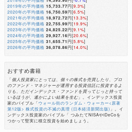
2018年の平均価格
14,395.90
円[
-0.7%
]
2019年の平均価格
15,733.77
円[
9.3%
]
2020年の平均価格
16,750.59
円[
6.5%
]
2021年の平均価格
18,972.72
円[
13.3%
]
2022年の平均価格
22,755.99
円[
19.9%
]
2023年の平均価格
24,825.22
円[
9.1%
]
2024年の平均価格
29,927.16
円[
20.6%
]
2025年の平均価格
31,655.71
円[
5.8%
]
2026年の平均価格
36,078.86
円[
14.0%
]
おすすめ書籍
「
個人投資家にとっては、個々の株式を売買したり、プロ
のファンド・マネジャーが運用する投資信託に投資するよ
りも、ただインデックス・ファンドを買ってじっと持って
いるほうが、遙かによい結果を生む
」。インデックス投資
家のバイブル「
ウォール街のランダム・ウォーカー<原著
第12版> 株式投資の不滅の真理 (日本経済新聞出版)
」。イ
ンデックス投資家のバイブル「 つみたてNISAやiDeCoを
つかって堅実に積立投資を始めましょう。