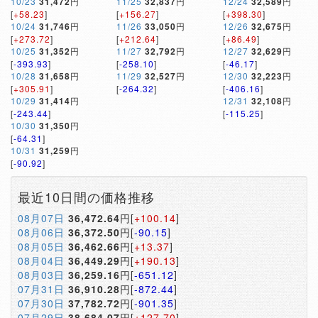
10/23
31,472
円
11/25
32,837
円
12/24
32,589
円
[
+58.23
]
[
+156.27
]
[
+398.30
]
10/24
31,746
円
11/26
33,050
円
12/26
32,675
円
[
+273.72
]
[
+212.64
]
[
+86.49
]
10/25
31,352
円
11/27
32,792
円
12/27
32,629
円
[
-393.93
]
[
-258.10
]
[
-46.17
]
10/28
31,658
円
11/29
32,527
円
12/30
32,223
円
[
+305.91
]
[
-264.32
]
[
-406.16
]
10/29
31,414
円
12/31
32,108
円
[
-243.44
]
[
-115.25
]
10/30
31,350
円
[
-64.31
]
10/31
31,259
円
[
-90.92
]
最近10日間の価格推移
08月07日
36,472.64
円[
+100.14
]
08月06日
36,372.50
円[
-90.15
]
08月05日
36,462.66
円[
+13.37
]
08月04日
36,449.29
円[
+190.13
]
08月03日
36,259.16
円[
-651.12
]
07月31日
36,910.28
円[
-872.44
]
07月30日
37,782.72
円[
-901.35
]
07月29日
38,684.07
円[
+127.70
]