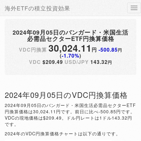
海外ETFの積立投資効果
Tog
nav
2024年09月05日のバンガード・米国生活
必需品セクターETF円換算価格
30,024.11
VDC円換算
円
-500.85
円
(
-1.70%
)
VDC
$209.49
USD/JPY
143.32
円
2024年09月05日のVDC円換算価格
2024年09月05日のバンガード・米国生活必需品セクターETF
円換算価格は30,024.11円です。前日に比べ-500.85円です。
VDCの現地価格は$209.49。ドル円レートは1ドル143.32円
です。
2024年のVDC円換算価格チャートは以下の通りです。