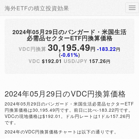
海外ETFの積立投資効果
Tog
nav
2024年05月29日のバンガード・米国生活
必需品セクターETF円換算価格
30,195.49
VDC円換算
円
-183.22
円
(
-0.61%
)
VDC
$192.01
USD/JPY
157.26
円
2024年05月29日のVDC円換算価格
2024年05月29日のバンガード・米国生活必需品セクターETF
円換算価格は30,195.49円です。前日に比べ-183.22円です。
VDCの現地価格は$192.01。ドル円レートは1ドル157.26円
です。
2024年のVDC円換算価格チャートは以下の通りです。