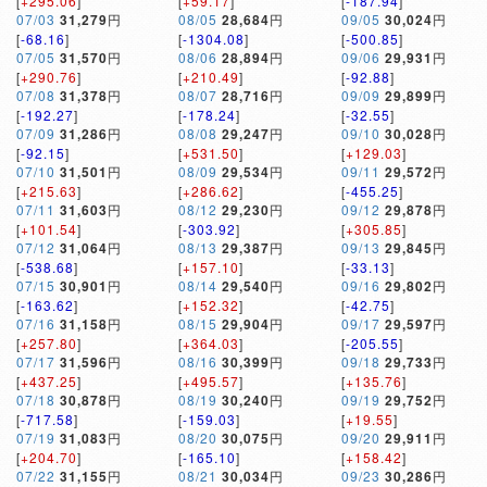
[
+295.06
]
[
+59.17
]
[
-187.94
]
07/03
31,279
円
08/05
28,684
円
09/05
30,024
円
[
-68.16
]
[
-1304.08
]
[
-500.85
]
07/05
31,570
円
08/06
28,894
円
09/06
29,931
円
[
+290.76
]
[
+210.49
]
[
-92.88
]
07/08
31,378
円
08/07
28,716
円
09/09
29,899
円
[
-192.27
]
[
-178.24
]
[
-32.55
]
07/09
31,286
円
08/08
29,247
円
09/10
30,028
円
[
-92.15
]
[
+531.50
]
[
+129.03
]
07/10
31,501
円
08/09
29,534
円
09/11
29,572
円
[
+215.63
]
[
+286.62
]
[
-455.25
]
07/11
31,603
円
08/12
29,230
円
09/12
29,878
円
[
+101.54
]
[
-303.92
]
[
+305.85
]
07/12
31,064
円
08/13
29,387
円
09/13
29,845
円
[
-538.68
]
[
+157.10
]
[
-33.13
]
07/15
30,901
円
08/14
29,540
円
09/16
29,802
円
[
-163.62
]
[
+152.32
]
[
-42.75
]
07/16
31,158
円
08/15
29,904
円
09/17
29,597
円
[
+257.80
]
[
+364.03
]
[
-205.55
]
07/17
31,596
円
08/16
30,399
円
09/18
29,733
円
[
+437.25
]
[
+495.57
]
[
+135.76
]
07/18
30,878
円
08/19
30,240
円
09/19
29,752
円
[
-717.58
]
[
-159.03
]
[
+19.55
]
07/19
31,083
円
08/20
30,075
円
09/20
29,911
円
[
+204.70
]
[
-165.10
]
[
+158.42
]
07/22
31,155
円
08/21
30,034
円
09/23
30,286
円