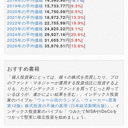
2018年の平均価格
14,395.90
円[
-0.7%
]
2019年の平均価格
15,733.77
円[
9.3%
]
2020年の平均価格
16,750.59
円[
6.5%
]
2021年の平均価格
18,972.72
円[
13.3%
]
2022年の平均価格
22,755.99
円[
19.9%
]
2023年の平均価格
24,825.22
円[
9.1%
]
2024年の平均価格
29,927.16
円[
20.6%
]
2025年の平均価格
31,655.71
円[
5.8%
]
2026年の平均価格
35,970.51
円[
13.6%
]
おすすめ書籍
「
個人投資家にとっては、個々の株式を売買したり、プロ
のファンド・マネジャーが運用する投資信託に投資するよ
りも、ただインデックス・ファンドを買ってじっと持って
いるほうが、遙かによい結果を生む
」。インデックス投資
家のバイブル「
ウォール街のランダム・ウォーカー<原著
第12版> 株式投資の不滅の真理 (日本経済新聞出版)
」。イ
ンデックス投資家のバイブル「 つみたてNISAやiDeCoを
つかって堅実に積立投資を始めましょう。