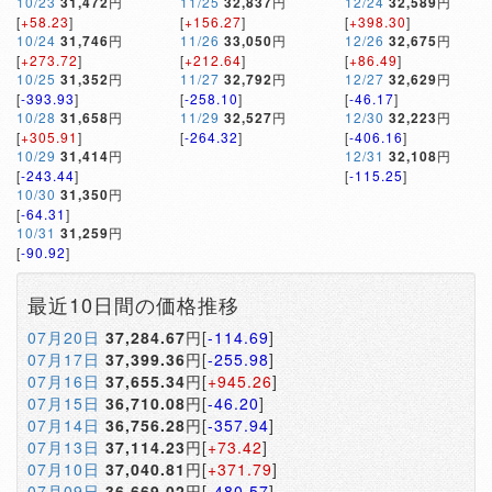
10/23
31,472
円
11/25
32,837
円
12/24
32,589
円
[
+58.23
]
[
+156.27
]
[
+398.30
]
10/24
31,746
円
11/26
33,050
円
12/26
32,675
円
[
+273.72
]
[
+212.64
]
[
+86.49
]
10/25
31,352
円
11/27
32,792
円
12/27
32,629
円
[
-393.93
]
[
-258.10
]
[
-46.17
]
10/28
31,658
円
11/29
32,527
円
12/30
32,223
円
[
+305.91
]
[
-264.32
]
[
-406.16
]
10/29
31,414
円
12/31
32,108
円
[
-243.44
]
[
-115.25
]
10/30
31,350
円
[
-64.31
]
10/31
31,259
円
[
-90.92
]
最近10日間の価格推移
07月20日
37,284.67
円[
-114.69
]
07月17日
37,399.36
円[
-255.98
]
07月16日
37,655.34
円[
+945.26
]
07月15日
36,710.08
円[
-46.20
]
07月14日
36,756.28
円[
-357.94
]
07月13日
37,114.23
円[
+73.42
]
07月10日
37,040.81
円[
+371.79
]
07月09日
36,669.02
円[
-480.57
]