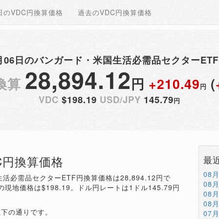
日のVDC円換算価格
過去のVDC円換算価格
08月06日のバンガード・米国生活必需品セクターET
28,894.12
換算
円
+210.49
(
円
VDC
$198.19
USD/JPY
145.79
円
DC円換算価格
最
08
生活必需品セクターETF円換算価格は28,894.12円で
08
の現地価格は$198.19。ドル円レートは1ドル145.79円
08
08
以下の通りです。
07