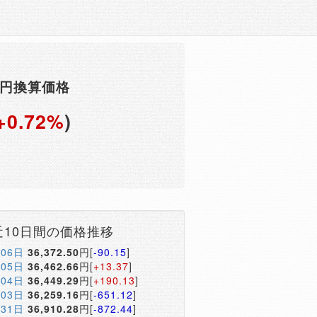
F円換算価格
+0.72%
)
近10日間の価格推移
月06日
36,372.50
円[
-90.15
]
月05日
36,462.66
円[
+13.37
]
月04日
36,449.29
円[
+190.13
]
月03日
36,259.16
円[
-651.12
]
月31日
36,910.28
円[
-872.44
]