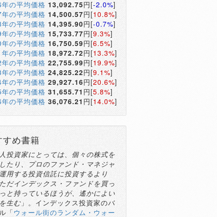
16年の平均価格
13,092.75
円[
-2.0%
]
17年の平均価格
14,500.57
円[
10.8%
]
18年の平均価格
14,395.90
円[
-0.7%
]
19年の平均価格
15,733.77
円[
9.3%
]
20年の平均価格
16,750.59
円[
6.5%
]
21年の平均価格
18,972.72
円[
13.3%
]
22年の平均価格
22,755.99
円[
19.9%
]
23年の平均価格
24,825.22
円[
9.1%
]
24年の平均価格
29,927.16
円[
20.6%
]
25年の平均価格
31,655.71
円[
5.8%
]
26年の平均価格
36,076.21
円[
14.0%
]
すすめ書籍
人投資家にとっては、個々の株式を
したり、プロのファンド・マネジャ
運用する投資信託に投資するより
ただインデックス・ファンドを買っ
っと持っているほうが、遙かによい
を生む
」。インデックス投資家のバ
ル「
ウォール街のランダム・ウォー