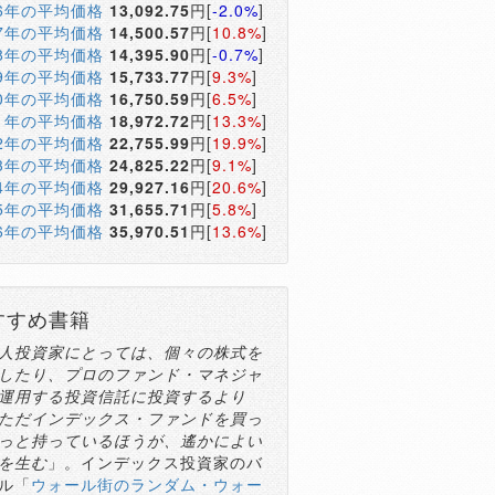
16年の平均価格
13,092.75
円[
-2.0%
]
17年の平均価格
14,500.57
円[
10.8%
]
18年の平均価格
14,395.90
円[
-0.7%
]
19年の平均価格
15,733.77
円[
9.3%
]
20年の平均価格
16,750.59
円[
6.5%
]
21年の平均価格
18,972.72
円[
13.3%
]
22年の平均価格
22,755.99
円[
19.9%
]
23年の平均価格
24,825.22
円[
9.1%
]
24年の平均価格
29,927.16
円[
20.6%
]
25年の平均価格
31,655.71
円[
5.8%
]
26年の平均価格
35,970.51
円[
13.6%
]
すすめ書籍
人投資家にとっては、個々の株式を
したり、プロのファンド・マネジャ
運用する投資信託に投資するより
ただインデックス・ファンドを買っ
っと持っているほうが、遙かによい
を生む
」。インデックス投資家のバ
ル「
ウォール街のランダム・ウォー