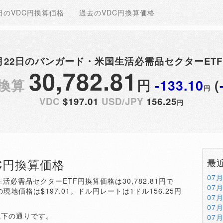
日のVDC円換算価格
過去のVDC円換算価格
05月22日のバンガード・米国生活必需品セクターET
30,782.81
円換算
円
-133.10
(
円
VDC
$197.01
USD/JPY
156.25
円
DC円換算価格
最
07
生活必需品セクターETF円換算価格は30,782.81円で
07
の現地価格は$197.01。ドル円レートは1ドル156.25円
07
07
以下の通りです。
07