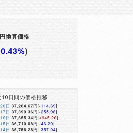
F円換算価格
-0.43%
)
近10日間の価格推移
月20日
37,284.67
円[
-114.69
]
月17日
37,399.36
円[
-255.98
]
月16日
37,655.34
円[
+945.26
]
月15日
36,710.08
円[
-46.20
]
月14日
36,756.28
円[
-357.94
]